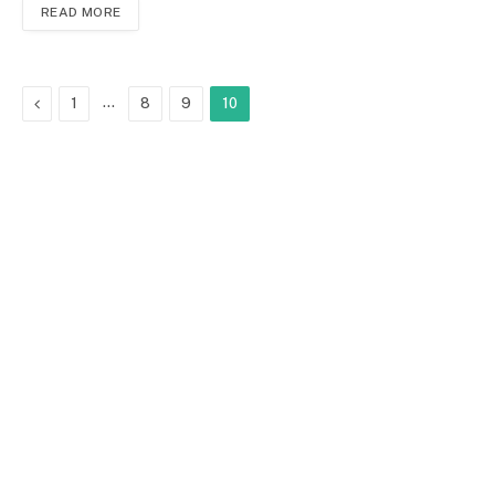
READ MORE
Previous
…
1
8
9
10